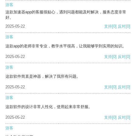
游客
这款加速器app的客服很贴心，遇到问题都能及时解决，服务态度非常
好。
2025-05-22
支持
[0]
反对
[0]
游客
这款app的老师非常专业，教学水平很高，让我能够学到实用的知识。
2025-05-22
支持
[0]
反对
[0]
游客
这款软件简直是神器，解决了我所有问题。
2025-05-22
支持
[0]
反对
[0]
游客
这款软件的设计非常人性化，使用起来非常舒服。
2025-05-22
支持
[0]
反对
[0]
游客