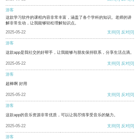
游客
这款学习软件的课程内容非常丰富，涵盖了各个学科的知识。老师的讲
解非常生动，让我能够轻松理解知识点。
2025-05-22
支持
[0]
反对
[0]
游客
这款app是我社交的好帮手，让我能够与朋友保持联系，分享生活点滴。
2025-05-22
支持
[0]
反对
[0]
游客
超棒啊 好用
2025-05-22
支持
[0]
反对
[0]
游客
这款app的音乐资源非常优质，可以让我尽情享受音乐的魅力。
2025-05-22
支持
[0]
反对
[0]
游客