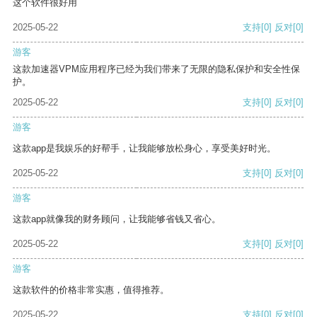
这个软件很好用
2025-05-22
支持
[0]
反对
[0]
游客
这款加速器VPM应用程序已经为我们带来了无限的隐私保护和安全性保
护。
2025-05-22
支持
[0]
反对
[0]
游客
这款app是我娱乐的好帮手，让我能够放松身心，享受美好时光。
2025-05-22
支持
[0]
反对
[0]
游客
这款app就像我的财务顾问，让我能够省钱又省心。
2025-05-22
支持
[0]
反对
[0]
游客
这款软件的价格非常实惠，值得推荐。
2025-05-22
支持
[0]
反对
[0]