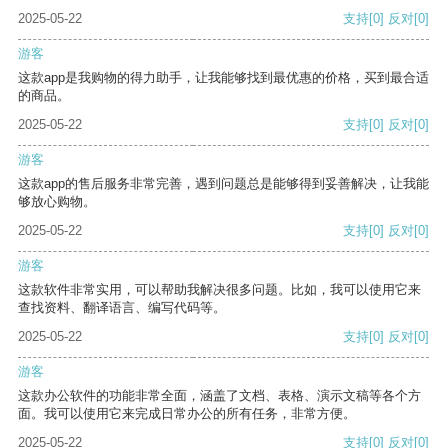
2025-05-22
支持
[0]
反对
[0]
游客
这款app是我购物的得力助手，让我能够找到最优惠的价格，买到最合适
的商品。
2025-05-22
支持
[0]
反对
[0]
游客
这款app的售后服务非常完善，遇到问题总是能够得到妥善解决，让我能
够放心购物。
2025-05-22
支持
[0]
反对
[0]
游客
这款软件非常实用，可以帮助我解决很多问题。比如，我可以使用它来
查找资料、翻译语言、编写代码等。
2025-05-22
支持
[0]
反对
[0]
游客
这款办公软件的功能非常全面，涵盖了文档、表格、演示文稿等各个方
面。我可以使用它来完成日常办公的所有任务，非常方便。
2025-05-22
支持
[0]
反对
[0]