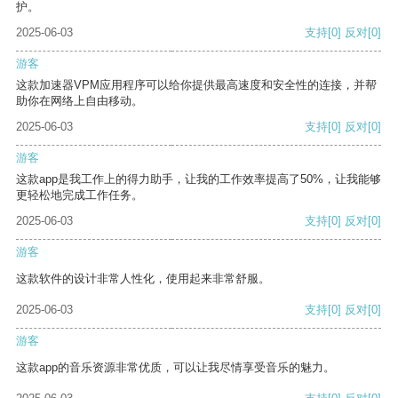
护。
2025-06-03
支持
[0]
反对
[0]
游客
这款加速器VPM应用程序可以给你提供最高速度和安全性的连接，并帮
助你在网络上自由移动。
2025-06-03
支持
[0]
反对
[0]
游客
这款app是我工作上的得力助手，让我的工作效率提高了50%，让我能够
更轻松地完成工作任务。
2025-06-03
支持
[0]
反对
[0]
游客
这款软件的设计非常人性化，使用起来非常舒服。
2025-06-03
支持
[0]
反对
[0]
游客
这款app的音乐资源非常优质，可以让我尽情享受音乐的魅力。