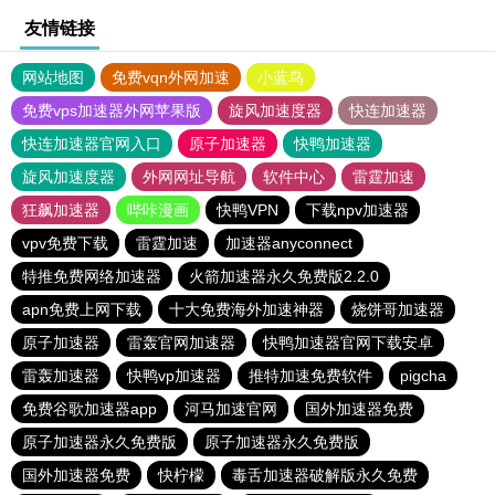
友情链接
网站地图
免费vqn外网加速
小蓝鸟
免费vps加速器外网苹果版
旋风加速度器
快连加速器
快连加速器官网入口
原子加速器
快鸭加速器
旋风加速度器
外网网址导航
软件中心
雷霆加速
狂飙加速器
哔咔漫画
快鸭VPN
下载npv加速器
vpv免费下载
雷霆加速
加速器anyconnect
特推免费网络加速器
火箭加速器永久免费版2.2.0
apn免费上网下载
十大免费海外加速神器
烧饼哥加速器
原子加速器
雷轰官网加速器
快鸭加速器官网下载安卓
雷轰加速器
快鸭vp加速器
推特加速免费软件
pigcha
免费谷歌加速器app
河马加速官网
国外加速器免费
原子加速器永久免费版
原子加速器永久免费版
国外加速器免费
快柠檬
毒舌加速器破解版永久免费