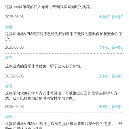
这款app就像我的私人导师，带领我探索知识的奥秘。
2025-06-03
支持
[0]
反对
[0]
游客
这款加速器VPM应用程序已经为我们带来了无限的隐私保护和安全性保
护。
2025-06-03
支持
[0]
反对
[0]
游客
这款游戏的音乐非常优美，听了让人心旷神怡。
2025-06-03
支持
[0]
反对
[0]
游客
这款学习软件的学习方式非常灵活，可以根据自己的需求选择学习方
式。我可以根据自己的时间安排学习进度。
2025-06-03
支持
[0]
反对
[0]
游客
这款加速器VPM应用程序可以给你提供最高速度和安全性的连接，并帮
助你在网络上自由移动。