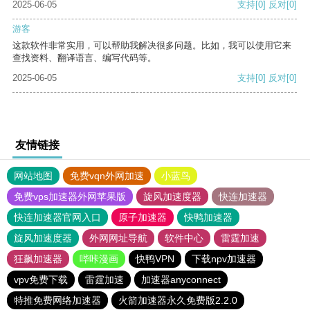
2025-06-05
支持
[0]
反对
[0]
游客
这款软件非常实用，可以帮助我解决很多问题。比如，我可以使用它来
查找资料、翻译语言、编写代码等。
2025-06-05
支持
[0]
反对
[0]
友情链接
网站地图
免费vqn外网加速
小蓝鸟
免费vps加速器外网苹果版
旋风加速度器
快连加速器
快连加速器官网入口
原子加速器
快鸭加速器
旋风加速度器
外网网址导航
软件中心
雷霆加速
狂飙加速器
哔咔漫画
快鸭VPN
下载npv加速器
vpv免费下载
雷霆加速
加速器anyconnect
特推免费网络加速器
火箭加速器永久免费版2.2.0