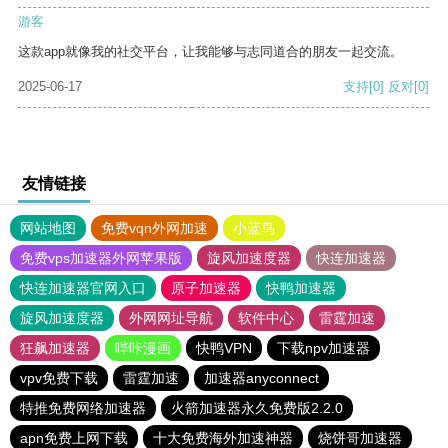
游客
这款app就像我的社交平台，让我能够与志同道合的朋友一起交流。
2025-06-17
支持
[0]
反对
[0]
友情链接
网站地图
免费vqn外网加速
小蓝鸟
免费vps加速器外网苹果版
旋风加速度器
快连加速器
快连加速器官网入口
原子加速器
快鸭加速器
旋风加速度器
外网网址导航
软件中心
雷霆加速
狂飙加速器
哔咔漫画
快鸭VPN
下载npv加速器
vpv免费下载
雷霆加速
加速器anyconnect
特推免费网络加速器
火箭加速器永久免费版2.2.0
apn免费上网下载
十大免费海外加速神器
烧饼哥加速器