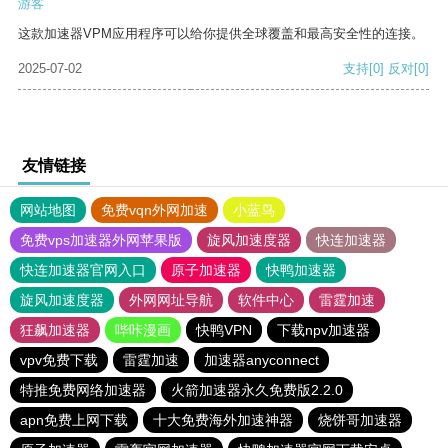
游客
这款加速器VPM应用程序可以给你提供全球覆盖和最高安全性的连接。
2025-07-02
支持
[0]
反对
[0]
友情链接
网站地图
免费vqn外网加速
小蓝鸟
免费vps加速器外网苹果版
旋风加速度器
快连加速器
快连加速器官网入口
原子加速器
快鸭加速器
旋风加速度器
外网网址导航
软件中心
雷霆加速
狂飙加速器
哔咔漫画
快鸭VPN
下载npv加速器
vpv免费下载
雷霆加速
加速器anyconnect
特推免费网络加速器
火箭加速器永久免费版2.2.0
apn免费上网下载
十大免费海外加速神器
烧饼哥加速器