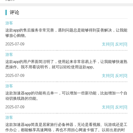
评论
游客
这款app的售后服务非常完善，遇到问题总是能够得到妥善解决，让我能
够放心购物。
2025-07-09
支持
[0]
反对
[0]
游客
这款app的用户界面简洁明了，使用起来非常容易上手，让我能够快速熟
悉操作。我不用看说明书，就可以轻松使用这款app。
2025-07-09
支持
[0]
反对
[0]
游客
这款加速器app的功能有点单一，可以增加一些新功能，比如增加一个自
动切换线路的功能。
2025-07-09
支持
[0]
反对
[0]
游客
这款加速器app简直是居家旅行必备神器，无论是看视频、玩游戏还是工
作办公，都能畅享高速网络，再也不用担心网速卡顿了。以前出差的时