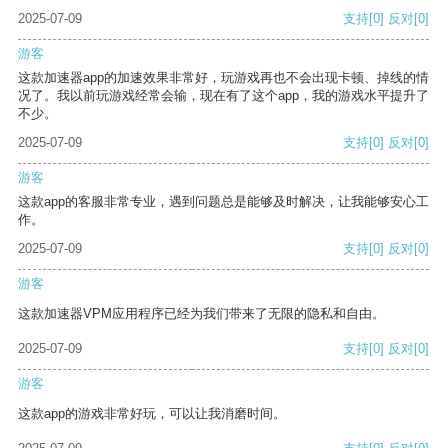
2025-07-09
支持
[0]
反对
[0]
游客
这款加速器app的加速效果非常好，玩游戏再也不会出现卡顿、掉线的情
况了。我以前玩游戏经常会输，现在有了这个app，我的游戏水平提升了
不少。
2025-07-09
支持
[0]
反对
[0]
游客
这款app的客服非常专业，遇到问题总是能够及时解决，让我能够安心工
作。
2025-07-09
支持
[0]
反对
[0]
游客
这款加速器VPM应用程序已经为我们带来了无限的隐私和自由。
2025-07-09
支持
[0]
反对
[0]
游客
这款app的游戏非常好玩，可以让我消磨时间。