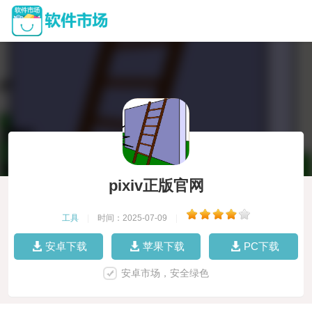
pixiv正版官网
工具
|
时间：2025-07-09
|
安卓下载
苹果下载
PC下载
安卓市场，安全绿色