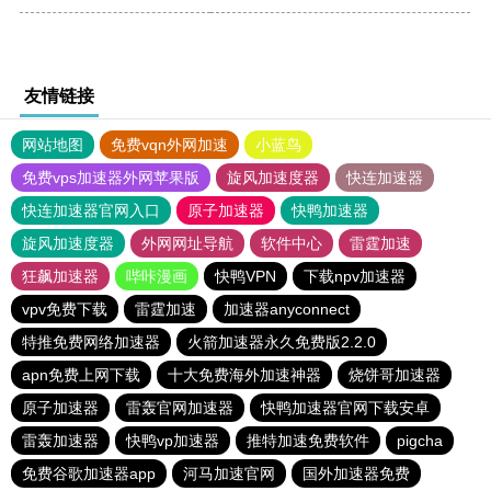
友情链接
网站地图
免费vqn外网加速
小蓝鸟
免费vps加速器外网苹果版
旋风加速度器
快连加速器
快连加速器官网入口
原子加速器
快鸭加速器
旋风加速度器
外网网址导航
软件中心
雷霆加速
狂飙加速器
哔咔漫画
快鸭VPN
下载npv加速器
vpv免费下载
雷霆加速
加速器anyconnect
特推免费网络加速器
火箭加速器永久免费版2.2.0
apn免费上网下载
十大免费海外加速神器
烧饼哥加速器
原子加速器
雷轰官网加速器
快鸭加速器官网下载安卓
雷轰加速器
快鸭vp加速器
推特加速免费软件
pigcha
免费谷歌加速器app
河马加速官网
国外加速器免费