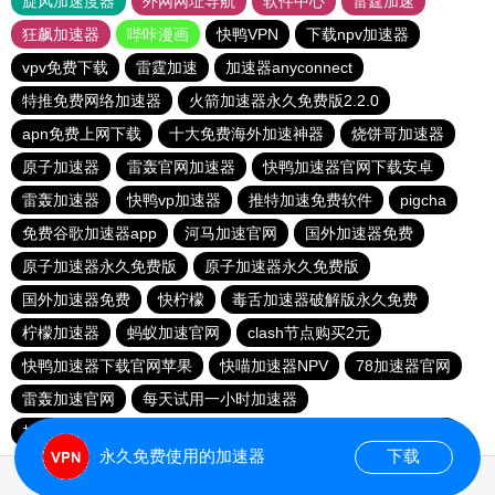
旋风加速度器
外网网址导航
软件中心
雷霆加速
狂飙加速器
哔咔漫画
快鸭VPN
下载npv加速器
vpv免费下载
雷霆加速
加速器anyconnect
特推免费网络加速器
火箭加速器永久免费版2.2.0
apn免费上网下载
十大免费海外加速神器
烧饼哥加速器
原子加速器
雷轰官网加速器
快鸭加速器官网下载安卓
雷轰加速器
快鸭vp加速器
推特加速免费软件
pigcha
免费谷歌加速器app
河马加速官网
国外加速器免费
原子加速器永久免费版
原子加速器永久免费版
国外加速器免费
快柠檬
毒舌加速器破解版永久免费
柠檬加速器
蚂蚁加速官网
clash节点购买2元
快鸭加速器下载官网苹果
快喵加速器NPV
78加速器官网
雷轰加速官网
每天试用一小时加速器
加速器免费版永久版下载
免费的加速器推荐
哔咔加速器
永久免费使用的加速器
下载