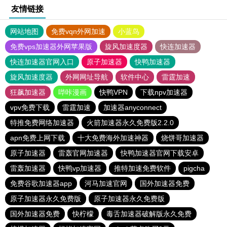
友情链接
网站地图
免费vqn外网加速
小蓝鸟
免费vps加速器外网苹果版
旋风加速度器
快连加速器
快连加速器官网入口
原子加速器
快鸭加速器
旋风加速度器
外网网址导航
软件中心
雷霆加速
狂飙加速器
哔咔漫画
快鸭VPN
下载npv加速器
vpv免费下载
雷霆加速
加速器anyconnect
特推免费网络加速器
火箭加速器永久免费版2.2.0
apn免费上网下载
十大免费海外加速神器
烧饼哥加速器
原子加速器
雷轰官网加速器
快鸭加速器官网下载安卓
雷轰加速器
快鸭vp加速器
推特加速免费软件
pigcha
免费谷歌加速器app
河马加速官网
国外加速器免费
原子加速器永久免费版
原子加速器永久免费版
国外加速器免费
快柠檬
毒舌加速器破解版永久免费