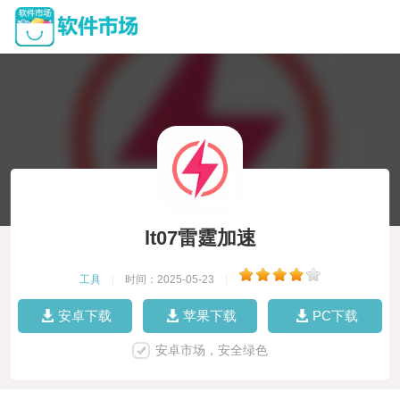
lt07雷霆加速
工具
|
时间：2025-05-23
|
安卓下载
苹果下载
PC下载
安卓市场，安全绿色