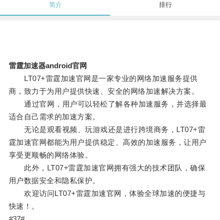
简介
排行
雷霆加速器android官网
LT07+雷霆加速官网是一家专业的网络加速服务提供
商，致力于为用户提供快速、安全的网络加速解决方案。
通过官网，用户可以轻松了解各种加速服务，并选择最
适合自己需求的加速方案。
无论是观看视频、玩游戏还是进行跨境商务，LT07+雷
霆加速官网都能为用户提供稳定、高效的加速服务，让用户
享受更顺畅的网络体验。
此外，LT07+雷霆加速官网拥有强大的技术团队，确保
用户数据安全和隐私保护。
欢迎访问LT07+雷霆加速官网，体验全球加速的便捷与
快速！。
#37#