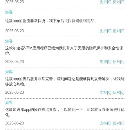
2025-05-23
支持
[0]
反对
[0]
游客
这款app的物流非常快捷，我下单后很快就能收到商品。
2025-05-23
支持
[0]
反对
[0]
游客
这款加速器VPM应用程序已经为我们带来了无限的隐私保护和安全性保
护。
2025-05-23
支持
[0]
反对
[0]
游客
这款app的售后服务非常完善，遇到问题总是能够得到妥善解决，让我能
够放心购物。
2025-05-23
支持
[0]
反对
[0]
游客
这款加速器app的操作有点复杂，可以简化一下，比如将设置页面进行优
化。
2025-05-23
支持
[0]
反对
[0]