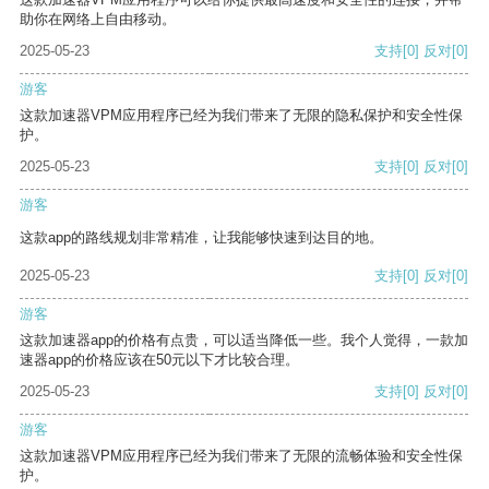
助你在网络上自由移动。
2025-05-23
支持
[0]
反对
[0]
游客
这款加速器VPM应用程序已经为我们带来了无限的隐私保护和安全性保
护。
2025-05-23
支持
[0]
反对
[0]
游客
这款app的路线规划非常精准，让我能够快速到达目的地。
2025-05-23
支持
[0]
反对
[0]
游客
这款加速器app的价格有点贵，可以适当降低一些。我个人觉得，一款加
速器app的价格应该在50元以下才比较合理。
2025-05-23
支持
[0]
反对
[0]
游客
这款加速器VPM应用程序已经为我们带来了无限的流畅体验和安全性保
护。