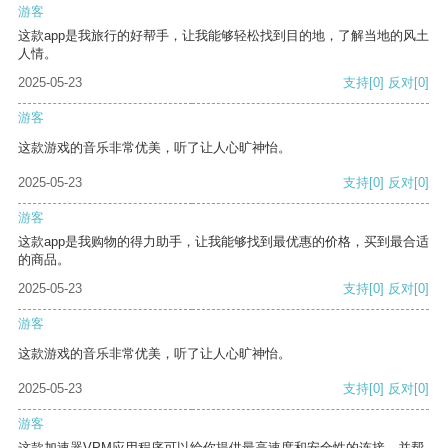
游客
这款app是我旅行的好帮手，让我能够轻松找到目的地，了解当地的风土
人情。
2025-05-23
支持
[0]
反对
[0]
游客
这款游戏的音乐非常优美，听了让人心旷神怡。
2025-05-23
支持
[0]
反对
[0]
游客
这款app是我购物的得力助手，让我能够找到最优惠的价格，买到最合适
的商品。
2025-05-23
支持
[0]
反对
[0]
游客
这款游戏的音乐非常优美，听了让人心旷神怡。
2025-05-23
支持
[0]
反对
[0]
游客
这款加速器VPM应用程序可以给你提供最高速度和安全性的连接，并帮