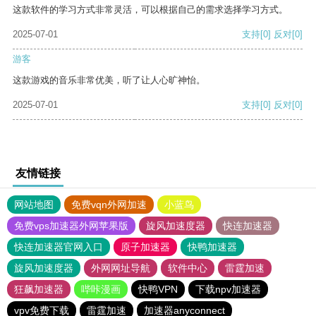
这款软件的学习方式非常灵活，可以根据自己的需求选择学习方式。
2025-07-01
支持
[0]
反对
[0]
游客
这款游戏的音乐非常优美，听了让人心旷神怡。
2025-07-01
支持
[0]
反对
[0]
友情链接
网站地图
免费vqn外网加速
小蓝鸟
免费vps加速器外网苹果版
旋风加速度器
快连加速器
快连加速器官网入口
原子加速器
快鸭加速器
旋风加速度器
外网网址导航
软件中心
雷霆加速
狂飙加速器
哔咔漫画
快鸭VPN
下载npv加速器
vpv免费下载
雷霆加速
加速器anyconnect