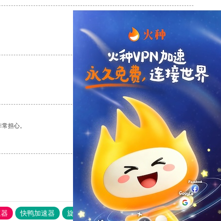
支持
[0]
反对
[0]
支持
[0]
反对
[0]
非常担心。
支持
[0]
反对
[0]
速器
快鸭加速器
旋风加速度器
外网网址导航
软件中心