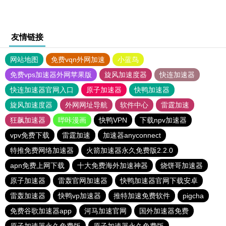
友情链接
网站地图
免费vqn外网加速
小蓝鸟
免费vps加速器外网苹果版
旋风加速度器
快连加速器
快连加速器官网入口
原子加速器
快鸭加速器
旋风加速度器
外网网址导航
软件中心
雷霆加速
狂飙加速器
哔咔漫画
快鸭VPN
下载npv加速器
vpv免费下载
雷霆加速
加速器anyconnect
特推免费网络加速器
火箭加速器永久免费版2.2.0
apn免费上网下载
十大免费海外加速神器
烧饼哥加速器
原子加速器
雷轰官网加速器
快鸭加速器官网下载安卓
雷轰加速器
快鸭vp加速器
推特加速免费软件
pigcha
免费谷歌加速器app
河马加速官网
国外加速器免费