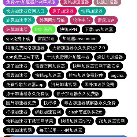
免费vps加速器外网苹果版
旋风加速度器
快连加速器
快连加速器官网入口
原子加速器
快鸭加速器
旋风加速度器
外网网址导航
软件中心
雷霆加速
狂飙加速器
哔咔漫画
快鸭VPN
下载npv加速器
vpv免费下载
雷霆加速
加速器anyconnect
特推免费网络加速器
火箭加速器永久免费版2.2.0
apn免费上网下载
十大免费海外加速神器
烧饼哥加速器
原子加速器
雷轰官网加速器
快鸭加速器官网下载安卓
雷轰加速器
快鸭vp加速器
推特加速免费软件
pigcha
免费谷歌加速器app
河马加速官网
国外加速器免费
原子加速器永久免费版
原子加速器永久免费版
国外加速器免费
快柠檬
毒舌加速器破解版永久免费
柠檬加速器
蚂蚁加速官网
clash节点购买2元
快鸭加速器下载官网苹果
快喵加速器NPV
78加速器官网
雷轰加速官网
每天试用一小时加速器