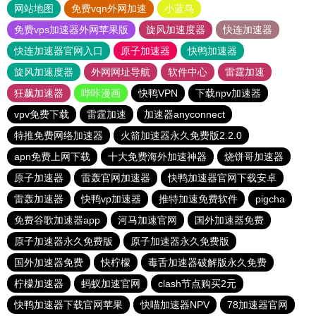
网站地图
免费vqn外网加速
小蓝鸟
免费vps加速器外网苹果版
旋风加速度器
快连加速器
快连加速器官网入口
原子加速器
快鸭加速器
旋风加速度器
外网网址导航
软件中心
雷霆加速
狂飙加速器
哔咔漫画
快鸭VPN
下载npv加速器
vpv免费下载
雷霆加速
加速器anyconnect
特推免费网络加速器
火箭加速器永久免费版2.2.0
apn免费上网下载
十大免费海外加速神器
烧饼哥加速器
原子加速器
雷轰官网加速器
快鸭加速器官网下载安卓
雷轰加速器
快鸭vp加速器
推特加速免费软件
pigcha
免费谷歌加速器app
河马加速官网
国外加速器免费
原子加速器永久免费版
原子加速器永久免费版
国外加速器免费
快柠檬
毒舌加速器破解版永久免费
柠檬加速器
蚂蚁加速官网
clash节点购买2元
快鸭加速器下载官网苹果
快喵加速器NPV
78加速器官网